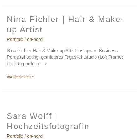
Nina
Nina Pichler | Hair & Make-
Pichler
up Artist
|
Hair
Portfolio
/
oh-nord
&
Make-
Nina Pichler Hair & Make-up Artist Instagram Business
up
Portraitshooting, gemietetes Tageslichtstudio (Loft Frame)
Artist
back to portfolio ⟶
Weiterlesen »
Sara
Wolff
|
Sara Wolff |
Hochzeitsfotografin
Hochzeitsfotografin
Portfolio
/
oh-nord