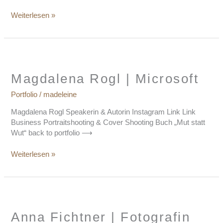
Weiterlesen »
Magdalena
Rogl
|
Magdalena Rogl | Microsoft
Microsoft
Portfolio
/
madeleine
Magdalena Rogl Speakerin & Autorin Instagram Link Link
Business Portraitshooting & Cover Shooting Buch „Mut statt
Wut“ back to portfolio ⟶
Weiterlesen »
Anna
Fichtner
|
Anna Fichtner | Fotografin