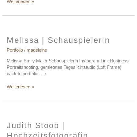
Weiterlesen »
Melissa
|
Schauspielerin
Melissa | Schauspielerin
Portfolio
/
madeleine
Melissa Emily Maier Schauspielerin Instagram Link Business
Portraitshooting, gemietetes Tageslichtstudio (Loft Frame)
back to portfolio ⟶
Weiterlesen »
Judith
Stoop
|
Judith Stoop |
Hochzeitsfotografin
Hochzeitsfotografin