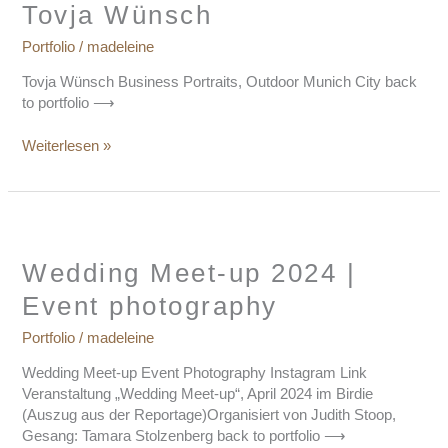
Tovja Wünsch
Portfolio
/
madeleine
Tovja Wünsch Business Portraits, Outdoor Munich City back
to portfolio ⟶
Weiterlesen »
Wedding
Meet-
up
Wedding Meet-up 2024 |
2024
Event photography
|
Event
Portfolio
/
madeleine
photography
Wedding Meet-up Event Photography Instagram Link
Veranstaltung „Wedding Meet-up“, April 2024 im Birdie
(Auszug aus der Reportage)Organisiert von Judith Stoop,
Gesang: Tamara Stolzenberg back to portfolio ⟶