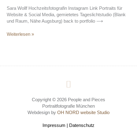
Sara Wollf Hochzeitsfotografin Instagram Link Portraits für
Website & Social Media, gemietetes Tageslichtstudio (Blank
und Raum, Nähe Augsburg) back to portfolio ⟶
Weiterlesen »
I
n
s
Copyright © 2026 People and Pieces
t
Portraitfotografie
München
Webdesign by
OH NORD website Studio
a
g
Impressum
|
Datenschutz
r